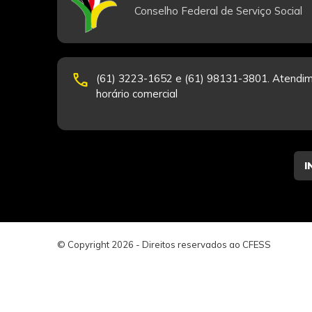
Conselho Federal de Serviço Social
phone
(61) 3223-1652 e (61) 98131-3801. Atendim
horário comercial
© Copyright 2026 - Direitos reservados ao CFESS