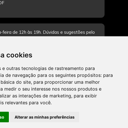
/DF
-feira de 12h às 19h. Dúvidas e sugestões pelo
sa cookies
es e outras tecnologias de rastreamento para
CADASTRAR
cia de navegação para os seguintes propósitos:
para
 básica do site
,
para proporcionar uma melhor
a medir o seu interesse nos nossos produtos e
alizar as interações de marketing
,
para exibir
is relevantes para você
.
so
Alterar as minhas preferências