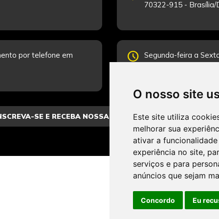
70322-915 - Brasília
schedule
ento por telefone em
Segunda-feira a Sexta
Fale Conosco.
O nosso site u
Este site utiliza cooki
melhorar sua experiên
ativar a funcionalidade
experiência no site
,
par
serviços e para person
anúncios que sejam ma
Concordo
Eu recu