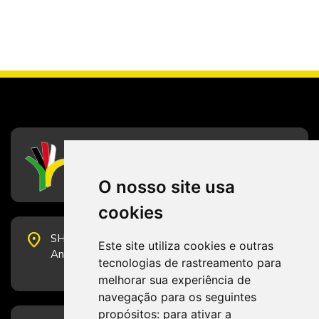
CFESS
Conselho Federal de Serviço Social
O nosso site usa
cookies
place
SHS Quadra 6, Bloco E, Complexo Brasil 21, 20º
Este site utiliza cookies e outras
Andar, Sala 2001 - CEP 70322-915 - Brasília/DF
tecnologias de rastreamento para
melhorar sua experiência de
navegação para os seguintes
propósitos:
para ativar a