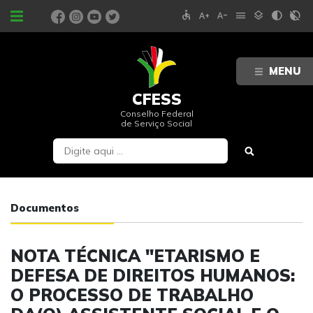
accessible
text_increase
text_decrease
menu
layers
contrast
contrast_rtl_off
PORTAIS
MENU
CFESS
Conselho Federal
de Serviço Social
Documentos
NOTA TÉCNICA "ETARISMO E
DEFESA DE DIREITOS HUMANOS:
O PROCESSO DE TRABALHO