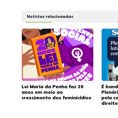
Notícias relacionadas
Lei Maria da Penha faz 20
É band
anos em meio ao
Plenár
crescimento dos feminicídios
pela c
direit