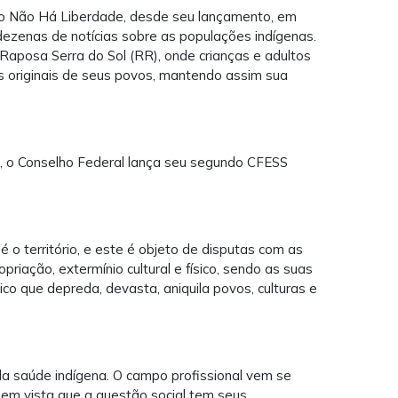
 Não Há Liberdade, desde seu lançamento, em
ezenas de notícias sobre as populações indígenas.
aposa Serra do Sol (RR), onde crianças e adultos
s originais de seus povos, mantendo assim sua
ena, o Conselho Federal lança seu segundo CFESS
 o território, e este é objeto de disputas com as
riação, extermínio cultural e físico, sendo as suas
co que depreda, devasta, aniquila povos, culturas e
a saúde indígena. O campo profissional vem se
 em vista que a questão social tem seus