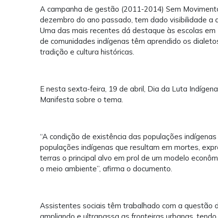
A campanha de gestão (2011-2014) Sem Movimento
dezembro do ano passado, tem dado visibilidade a d
Uma das mais recentes dá destaque às escolas em R
de comunidades indígenas têm aprendido os dialeto
tradição e cultura históricas.
E nesta sexta-feira, 19 de abril, Dia da Luta Indíg
Manifesta sobre o tema.
“A condição de existência das populações indígenas é
populações indígenas que resultam em mortes, exprop
terras o principal alvo em prol de um modelo econômi
o meio ambiente”, afirma o documento.
Assistentes sociais têm trabalhado com a questão d
ampliando e ultrapassa as fronteiras urbanas, tendo