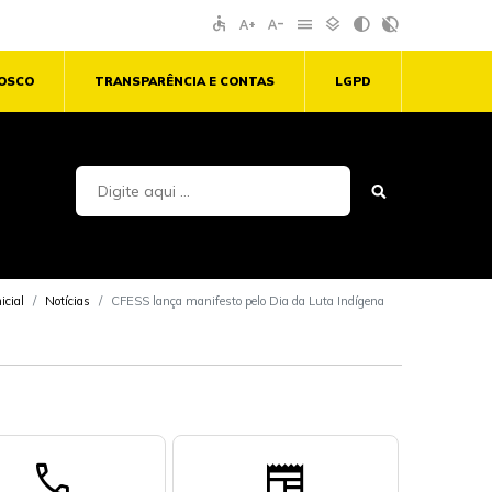
accessible
text_increase
text_decrease
menu
layers
contrast
contrast_rtl_off
NOSCO
TRANSPARÊNCIA E CONTAS
LGPD
icial
Notícias
CFESS lança manifesto pelo Dia da Luta Indígena
call
newspaper