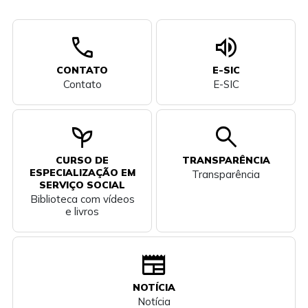
call
volume_up
CONTATO
E-SIC
Contato
E-SIC
psychiatry
search
CURSO DE
TRANSPARÊNCIA
ESPECIALIZAÇÃO EM
Transparência
SERVIÇO SOCIAL
Biblioteca com vídeos
e livros
newspaper
NOTÍCIA
Notícia