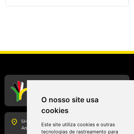
CFESS
Conselho Federal de Serviço Social
O nosso site usa
cookies
place
SHS Quadra 6, Bloco E, Complexo Brasil 21, 20º
Este site utiliza cookies e outras
Andar, Sala 2001 - CEP 70322-915 - Brasília/DF
tecnologias de rastreamento para