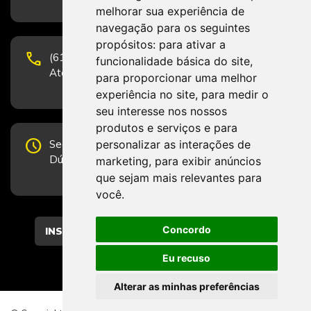
melhorar sua experiência de
navegação para os seguintes
propósitos:
para ativar a
phone
(61) 3223-1652 e (61) 98131-3801.
funcionalidade básica do site
,
Atendimento por telefone em horário comercial
para proporcionar uma melhor
experiência no site
,
para medir o
seu interesse nos nossos
produtos e serviços e para
schedule
personalizar as interações de
Segunda-feira a Sexta-feira de 12h às 19h.
Dúvidas e sugestões pelo Fale Conosco.
marketing
,
para exibir anúncios
que sejam mais relevantes para
você
.
Concordo
CADASTRAR
Eu recuso
Alterar as minhas preferências